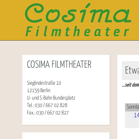
COSIMA FILMTHEATER
Etw
Sieglindestraße 10
...seit de
12159 Berlin
U- und S-Bahn Bundesplatz
Tel.: 030 / 667 02 828
Sonnta
Fax.: 030 / 667 02 827
1