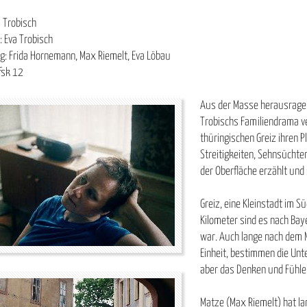
a Trobisch
 Eva Trobisch
: Frida Hornemann, Max Riemelt, Eva Löbau
fsk 12
Aus der Masse herausragen,
Trobischs Familiendrama v
thüringischen Greiz ihren 
Streitigkeiten, Sehnsüchten
der Oberfläche erzählt und
Greiz, eine Kleinstadt im 
Kilometer sind es nach Bay
war. Auch lange nach dem M
Einheit, bestimmen die Unt
aber das Denken und Fühle
Matze (Max Riemelt) hat lan