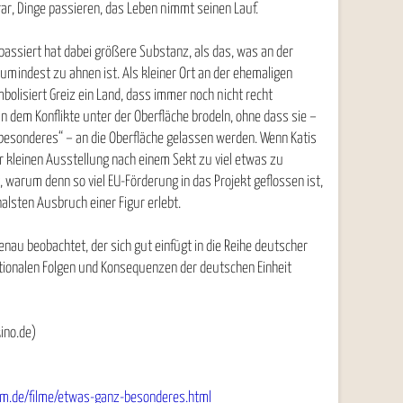
ar, Dinge passieren, das Leben nimmt seinen Lauf.
assiert hat dabei größere Substanz, als das, was an der
umindest zu ahnen ist. Als kleiner Ort an der ehemaligen
olisiert Greiz ein Land, dass immer noch nicht recht
dem Konflikte unter der Oberfläche brodeln, ohne dass sie –
besonderes“ – an die Oberfläche gelassen werden. Wenn Katis
er kleinen Ausstellung nach einem Sekt zu viel etwas zu
lt, warum denn so viel EU-Förderung in das Projekt geflossen ist,
lsten Ausbruch einer Figur erlebt.
 genau beobachtet, der sich gut einfügt in die Reihe deutscher
otionalen Folgen und Konsequenzen der deutschen Einheit
ino.de)
lm.de/filme/etwas-ganz-besonderes.html