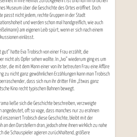
senheit in ihre Heimat zurückgekehrt ist und nun im örtlichen
nes Museum über die Geschichte des Ortes eröffnet. Doch
hte passt nicht jedem, rechte Gruppen in der Stadt
ationshoheit und werden schon mal handgreiflich, wie auch
Geißelmann) am eigenen Leib spürt, wenn er sich nach einem
iskussionen einlässt.
t gut“ hatte Eva Trobisch von einer Frau erzählt, die
er nicht als Opfer sehen wollte. In „Ivo“ wiederum ging es um
ster, die mit dem Mann einer von ihr betreuten Frau eine Affäre
ng zu nicht ganz gewöhnlichen Erzählungen kann man Trobisch
erraschender, dass sich nun ihr dritter Film „Etwas ganz
tsche Kino recht typischen Bahnen bewegt.
rama ließe sich die Geschichte beschreiben, verzweigte
n angedeutet, oft so vage, dass manches nur zu erahnen
d inszeniert Trobisch diese Geschichte, bleibt mit der
an den Darstellern dran, jedoch ohne ihnen wirklich zu nahe
h die Schauspieler agieren zurückhaltend, größere