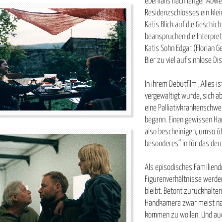
ebenfalls nach langer Abwe
Residenzschlosses ein klei
Katis Blick auf die Geschic
beanspruchen die Interpret
Katis Sohn Edgar (Florian 
Bier zu viel auf sinnlose D
In ihrem Debütfilm „Alles is
vergewaltigt wurde, sich ab
eine Palliativkrankenschwe
begann. Einen gewissen Ha
also bescheinigen, umso üb
besonderes“ in für das deu
Als episodisches Familiend
Figurenverhältnisse werde
bleibt. Betont zurückhalten
Handkamera zwar meist nah 
kommen zu wollen. Und auc