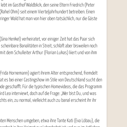
bt im Gasthof Waldblick, den seine Eltern Friedrich (Peter
(Rahel Ohm) seit einem Vierteljahrhundert betreiben. Einen
ringer Wald hat man von hier oben tatsächlich, nur die Gäste
Gina Henkel) verheiratet, vor einiger Zeit hat das Paar sich
 scheinbare Banalitäten in Streit, schläft aber bisweilen noch
it dem Schulleiter Arthur (Florian Lukas) liiert und von ihm
 (Frida Hornemann) agiert ihrem Alter entsprechend, fremdelt
hat es bei einer Castingshow im Stile von Deutschland sucht den
nde geschafft. Für die typischen Homevideos, die das Programm
ird Lea interviewt, doch auf die Frage: „Wer bist Du, und was
ichts ein, zu normal, vielleicht auch zu banal erscheint ihr ihr
anten Menschen umgeben, etwa ihre Tante Kati (Eva Löbau), die