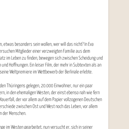
 etwas besonders sein wollen, wer will das nicht? In Eva
ersuchen Mitglieder einer verzweigten Familie aus dem
Platz im Leben zu finden, bewegen sich zwischen Scheidung und
 und Hoffnungen. Ein leiser Film, der mehr in Subtexten als an
 seine Weltpremiere im Wettbewerb der Berlinale erlebte.
Süden Thüringens gelegen, 20.000 Einwohner, nur ein paar
ern, in den ehemaligen Westen, der einst ebenso nah wie fern
auerfall, der vor allem auf dem Papier vollzogenen Deutschen
erschiede zwischen Ost und West noch das Leben, vor allem
n der Menschen.
ge im Westen gearbeitet, nun versucht er, sich in seiner