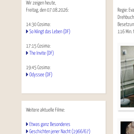
Wir zeigen heute,
Freitag, den 07.08.2026:
Regie: Ev
Drehbuch:
14:30
Cosima
:
Besetzung
So klingt das Leben (DF)
116 Min. 
17:15
Cosima
:
The Invite (DF)
19:45
Cosima
:
Odyssee (DF)
Weitere aktuelle Filme:
Etwas ganz Besonderes
Geschichten jener Nacht (1966/67)