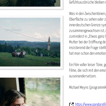
Gefühlsausbrüche bleiben r
Was in den Zwischentönen p
Oberfläche zu sehen oder z
innerdeutschen Grenze symb
zusammengewachsen ist, in 
zumindest in „Etwas ganz 
Mutter bei der Eröffnung d
insistierend die Frage stel
hat man schon den emotiona
Ein Film voller leiser Töne,
Filme, die sich mit den em
auseinandersetzen.
Michael Meyns (programmk
https://www.pandorafi