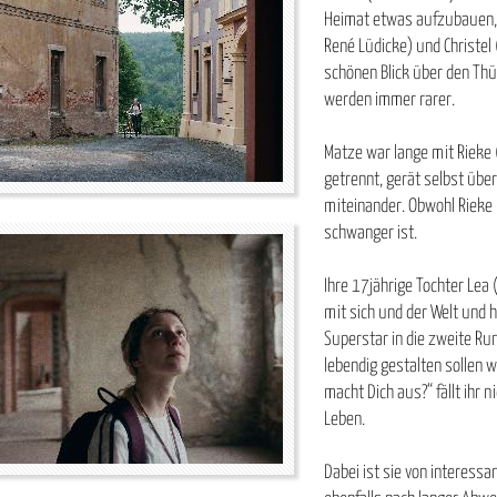
Heimat etwas aufzubauen, le
René Lüdicke) und Christel 
schönen Blick über den Thü
werden immer rarer.
Matze war lange mit Rieke (
getrennt, gerät selbst über
miteinander. Obwohl Rieke m
schwanger ist.
Ihre 17jährige Tochter Lea
mit sich und der Welt und 
Superstar in die zweite Ru
lebendig gestalten sollen w
macht Dich aus?“ fällt ihr n
Leben.
Dabei ist sie von interess