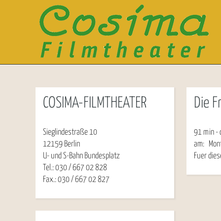
COSIMA-FILMTHEATER
Die F
Sieglindestraße 10
91 min - 
12159 Berlin
am:
Mon
U- und S-Bahn Bundesplatz
Fuer dies
Tel.: 030 / 667 02 828
Fax.: 030 / 667 02 827