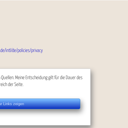
de/intl/de/policies/privacy
uellen. Meine Entscheidung gilt für die Dauer des
eich der Seite.