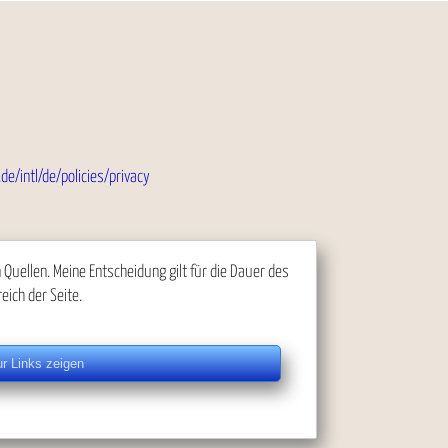
de/intl/de/policies/privacy
uellen. Meine Entscheidung gilt für die Dauer des
eich der Seite.